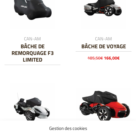
CAN-AM
CAN-AM
BÂCHE DE
BÂCHE DE VOYAGE
REMORQUAGE F3
Le
Le
185,50
€
166,00
€
LIMITED
prix
prix
initial
actuel
était :
est :
185,50€.
166,00€
Gestion des cookies