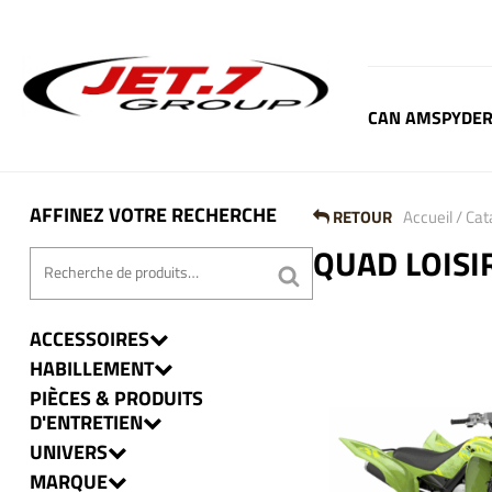
Aller
au
contenu
CAN AM
SPYDER
AFFINEZ VOTRE RECHERCHE
RETOUR
Accueil
/
Cat
QUAD LOISI
ACCESSOIRES
HABILLEMENT
PIÈCES & PRODUITS
D'ENTRETIEN
UNIVERS
MARQUE