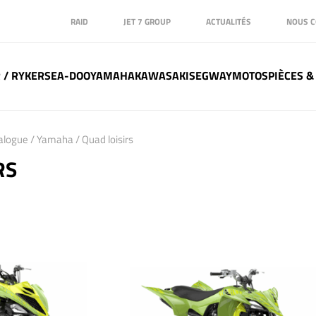
RAID
JET 7 GROUP
ACTUALITÉS
NOUS C
 / RYKER
SEA-DOO
YAMAHA
KAWASAKI
SEGWAY
MOTOS
PIÈCES &
alogue
/
Yamaha
/ Quad loisirs
RS