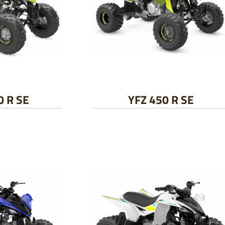
 R SE
YFZ 450 R SE