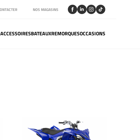
ONTACTER
NOS MAGASINS
 ACCESSOIRES
BATEAUX
REMORQUES
OCCASIONS