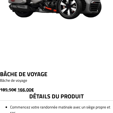
BÂCHE DE VOYAGE
Bâche de voyage
Le
Le
185,50
€
166,00
€
DÉTAILS DU PRODUIT
prix
prix
initial
actuel
Commencez votre randonnée matinale avec un siège propre et
était :
est :
sec