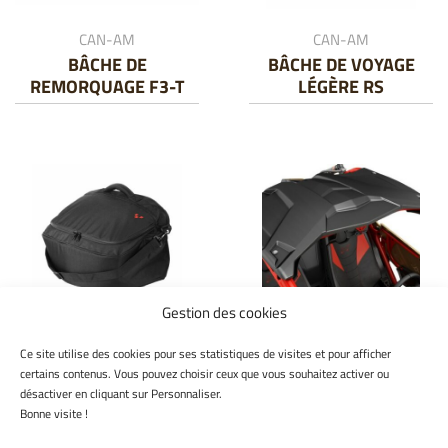
CAN-AM
CAN-AM
BÂCHE DE
BÂCHE DE VOYAGE
REMORQUAGE F3-T
LÉGÈRE RS
Gestion des cookies
CAN-AM
CAN-AM
Ce site utilise des cookies pour ses statistiques de visites et pour afficher
SAC INTERNE POUR
TOIT SPORT MAVERICK
certains contenus. Vous pouvez choisir ceux que vous souhaitez activer ou
TOPCASE
X3
désactiver en cliquant sur Personnaliser.
Bonne visite !