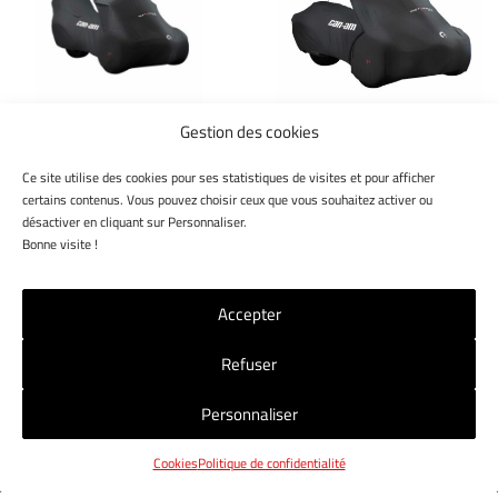
Gestion des cookies
CAN-AM
CAN-AM
BÂCHE DE
BÂCHE DE
Ce site utilise des cookies pour ses statistiques de visites et pour afficher
REMORQUAGE F3
REMORQUAGE F3-T
certains contenus. Vous pouvez choisir ceux que vous souhaitez activer ou
LIMITED
désactiver en cliquant sur Personnaliser.
Bonne visite !
Accepter
Refuser
NOS MAGASINS
NOUS CONTACTER
CGV
Personnaliser
MENTIONS LÉGALES
POLITIQUE RGPD
COOKIES
Cookies
Politique de confidentialité
© 2017 Jet7Group. Tous droits réservés