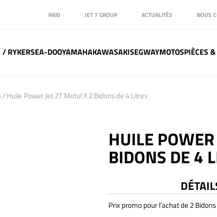
RAID
JET 7 GROUP
ACTUALITÉS
NOUS C
 / RYKER
SEA-DOO
YAMAHA
KAWASAKI
SEGWAY
MOTOS
PIÈCES &
s
/ Huile Power Jet 2T Motul X 2 Bidons de 4 Litres
HUILE POWER 
BIDONS DE 4 L
DÉTAIL
Prix promo pour l’achat de 2 Bidons