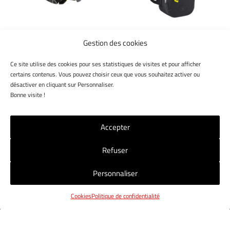
peuvent
être
être
choisies
choisies
sur
CAN-AM
CAN-AM
Gestion des cookies
sur
la
MASQUE POUR DUNES
SAC À DOS
la
page
CAN-AM RACE PAR
IMPERMÉABLE CAN-
Ce site utilise des cookies pour ses statistiques de visites et pour afficher
page
du
SCOTT
AM CARRIER PAR OGIO
certains contenus. Vous pouvez choisir ceux que vous souhaitez activer ou
du
produit
désactiver en cliquant sur Personnaliser.
produit
85,00
€
145,00
€
Bonne visite !
Accepter
Refuser
NOS MAGASINS
NOUS CONTACTER
CGV
Personnaliser
MENTIONS LÉGALES
POLITIQUE RGPD
COOKIES
Cookies
Politique de confidentialité
© 2019 Jet7Group. Tous droits réservés