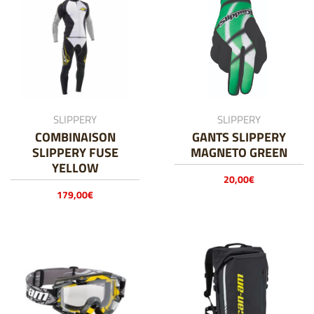
SLIPPERY
SLIPPERY
COMBINAISON
GANTS SLIPPERY
SLIPPERY FUSE
MAGNETO GREEN
YELLOW
20,00
€
179,00
€
Ce
Ce
produit
produit
a
a
plusieurs
plusieurs
variations.
variations.
Les
Les
options
options
peuvent