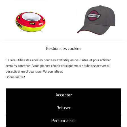
Gestion des cookies
JOBE
CAN-AM
BOUÉE GIANT III 3
CASQUETTE CAN-AM
Ce site utilise des cookies pour ses statistiques de visites et pour afficher
PERSONNES JOBE
« CLASSIQUE ».
certains contenus. Vous pouvez choisir ceux que vous souhaitez activer ou
désactiver en cliquant sur Personnaliser.
169,00
€
Bonne visite !
Accepter
Refuser
NOS MAGASINS
NOUS CONTACTER
CGV
Personnaliser
MENTIONS LÉGALES
POLITIQUE RGPD
COOKIES