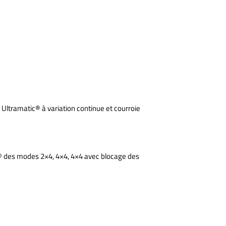
ltramatic® à variation continue et courroie
 des modes 2×4, 4×4, 4×4 avec blocage des