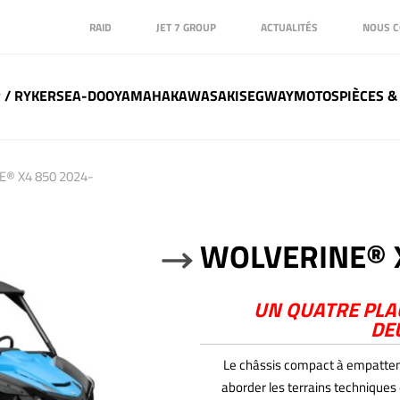
RAID
JET 7 GROUP
ACTUALITÉS
NOUS C
 / RYKER
SEA-DOO
YAMAHA
KAWASAKI
SEGWAY
MOTOS
PIÈCES &
E® X4 850 2024-
WOLVERINE® X
Next
UN QUATRE PLAC
DE
Le châssis compact à empattem
aborder les terrains techniques 