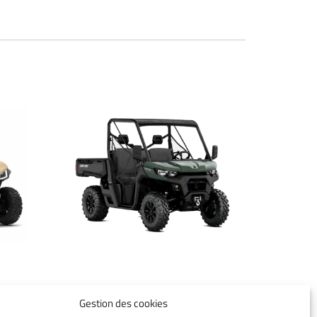
6
TRAXTER XU HD7 T
Gestion des cookies