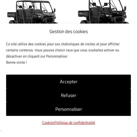
Gestion des cookies
Ce site utilise des cookies pour ses statistiques de visites et pour afficher
TRAXTER XU HD10 T
TRAXTER XU HD10 T
certains contenus. Vous pouvez choisir ceux que vous souhaitez activer ou
2024-
ABS 2025
désactiver en cliquant sur Personnaliser.
Bonne visite !
Accepter
Refuser
NOS MAGASINS
NOUS CONTACTER
CGV
Personnaliser
MENTIONS LÉGALES
POLITIQUE RGPD
COOKIES
Cookies
Politique de confidentialité
© 2024 Jet7Group. Tous droits réservés