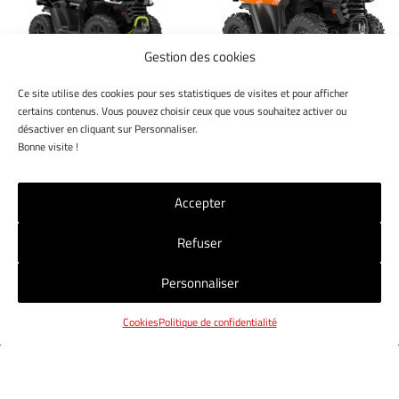
Gestion des cookies
Ce site utilise des cookies pour ses statistiques de visites et pour afficher
SNARLER AT5L
SNARLER AT5S
certains contenus. Vous pouvez choisir ceux que vous souhaitez activer ou
VERSION LUXE
VERSION STANDARD
désactiver en cliquant sur Personnaliser.
Bonne visite !
Accepter
Refuser
NOS MAGASINS
NOUS CONTACTER
CGV
Personnaliser
MENTIONS LÉGALES
POLITIQUE RGPD
COOKIES
Cookies
Politique de confidentialité
© 2025 Jet7Group. Tous droits réservés