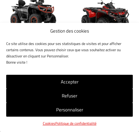
Gestion des cookies
Ce site utilise des cookies pour ses statistiques de visites et pour afficher
SNARLER AT10L
OUTLANDER DPS 1000
certains contenus. Vous pouvez choisir ceux que vous souhaitez activer ou
VERSION EPS DELUXE
T 2024
désactiver en cliquant sur Personnaliser.
Bonne visite !
Accepter
Refuser
NOS MAGASINS
NOUS CONTACTER
CGV
Personnaliser
MENTIONS LÉGALES
POLITIQUE RGPD
COOKIES
Cookies
Politique de confidentialité
© 2023 Jet7Group. Tous droits réservés