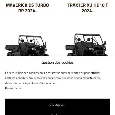
MAVERICK DS TURBO
TRAXTER XU HD10 T
RR 2024-
2024-
Gestion des cookies
Ce site utilise des cookies pour ses statistiques de visites et pour afficher
TRAXTER PRO XU HD10
TRAXTER XU HD10 T
certains contenus. Vous pouvez choisir ceux que vous souhaitez activer ou
T ABS 2025
ABS 2025
désactiver en cliquant sur Personnaliser.
Bonne visite !
Accepter