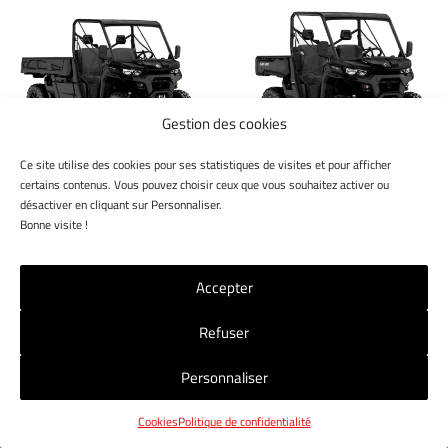
Gestion des cookies
Ce site utilise des cookies pour ses statistiques de visites et pour afficher
TRAXTER PRO XU HD10
TRAXTER XU HD10 T
certains contenus. Vous pouvez choisir ceux que vous souhaitez activer ou
T ABS 2025
ABS 2025
désactiver en cliquant sur Personnaliser.
Bonne visite !
Accepter
Refuser
NOS MAGASINS
NOUS CONTACTER
CGV
Personnaliser
MENTIONS LÉGALES
POLITIQUE RGPD
COOKIES
Cookies
Politique de confidentialité
© 2025 Jet7Group. Tous droits réservés