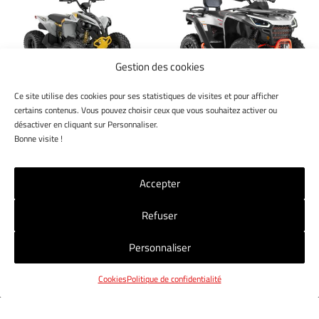
Gestion des cookies
Ce site utilise des cookies pour ses statistiques de visites et pour afficher
RENEGADE 110 EFI
SNARLER AT6L
certains contenus. Vous pouvez choisir ceux que vous souhaitez activer ou
2024-
VERSION EPS DELUXE
désactiver en cliquant sur Personnaliser.
Bonne visite !
Accepter
Refuser
NOS MAGASINS
NOUS CONTACTER
CGV
Personnaliser
MENTIONS LÉGALES
POLITIQUE RGPD
COOKIES
Cookies
Politique de confidentialité
© 2023 Jet7Group. Tous droits réservés