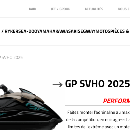
RAID
JET 7 GROUP
ACTUALITÉS
NOUS C
 / RYKER
SEA-DOO
YAMAHA
KAWASAKI
SEGWAY
MOTOS
PIÈCES &
P SVHO 2025
GP SVHO 202
Next
PERFORM
Faites monter l’adrénaline au ma
de la compétition, en noir agressi
limites de l’extrême avec un mote