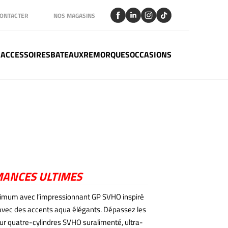
ONTACTER
NOS MAGASINS
 ACCESSOIRES
BATEAUX
REMORQUES
OCCASIONS
5
ANCES ULTIMES
ximum avec l’impressionnant GP SVHO inspiré
f avec des accents aqua élégants. Dépassez les
ur quatre-cylindres SVHO suralimenté, ultra-