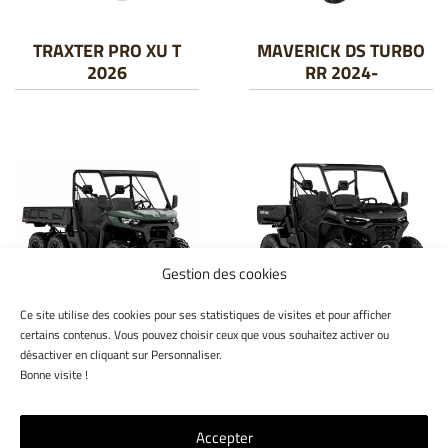
TRAXTER PRO XU T
MAVERICK DS TURBO
2026
RR 2024-
Gestion des cookies
Ce site utilise des cookies pour ses statistiques de visites et pour afficher
TRAXTER 6X6 DPS
TRAXTER XU HD11 T
certains contenus. Vous pouvez choisir ceux que vous souhaitez activer ou
2026
2026
désactiver en cliquant sur Personnaliser.
Bonne visite !
Accepter