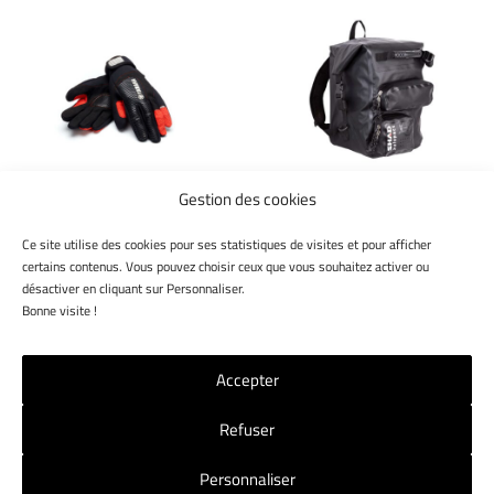
produit
a
plusieurs
variations.
Les
options
peuvent
être
Gestion des cookies
choisies
YAMAHA
CAN-AM
sur
GANTS EN NÉOPRÈNE
SAC SHAD POUR SIÈGE
Ce site utilise des cookies pour ses statistiques de visites et pour afficher
la
YAMAHA
ARRIÈRE TOUS SPYDER
certains contenus. Vous pouvez choisir ceux que vous souhaitez activer ou
page
désactiver en cliquant sur Personnaliser.
du
61,00
€
Bonne visite !
produit
Ce
produit
Accepter
a
plusieurs
Refuser
variations.
NOS MAGASINS
NOUS CONTACTER
CGV
Les
Personnaliser
options