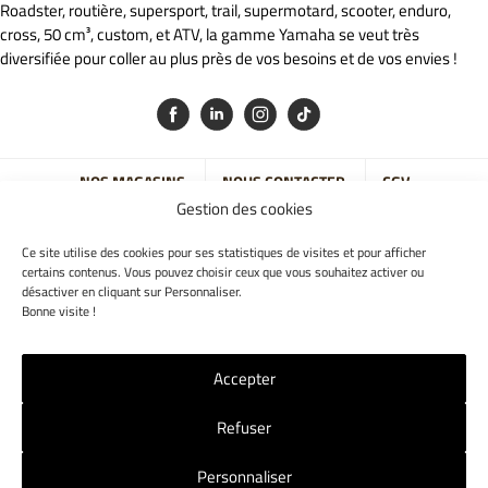
Roadster, routière, supersport, trail, supermotard, scooter, enduro,
cross, 50 cm³, custom, et ATV, la gamme Yamaha se veut très
diversifiée pour coller au plus près de vos besoins et de vos envies !
NOS MAGASINS
NOUS CONTACTER
CGV
Gestion des cookies
MENTIONS LÉGALES
POLITIQUE RGPD
COOKIES
Ce site utilise des cookies pour ses statistiques de visites et pour afficher
© 2017 Jet7Group. Tous droits réservés
certains contenus. Vous pouvez choisir ceux que vous souhaitez activer ou
désactiver en cliquant sur Personnaliser.
Bonne visite !
Accepter
Refuser
Personnaliser