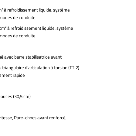
m³ à refroidissement liquide, système
c modes de conduite
 cm³ à refroidissement liquide, système
c modes de conduite
é avec barre stabilisatrice avant
riangulaire d’articulation à torsion (TTI2)
hement rapide
pouces (30,5 cm)
vitesse, Pare-chocs avant renforcé,